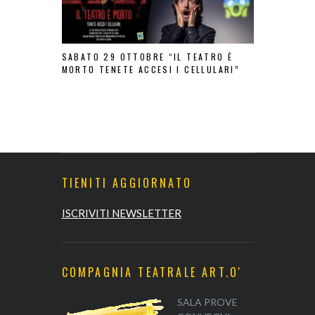
SABATO 29 OTTOBRE “IL TEATRO È
T.A.C LABO
MORTO TENETE ACCESI I CELLULARI”
ARTE&CASTE
PERMANENT
TIENITI AGGIORNATO
ISCRIVITI NEWSLETTER
COMPAGNIA TEATRALE ART.O'
SALA PROVE