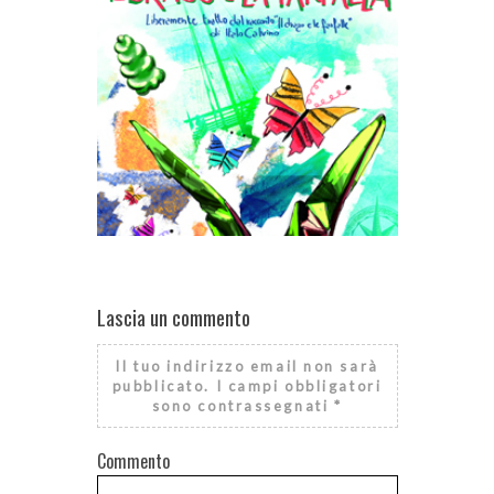
MUSEIAMO – 
PINACOTECA 
Lascia un commento
IL DRAGO E LA FARFALLA – 28
Il tuo indirizzo email non sarà
SETTEMBRE- BIBLIOTECA CIVICA DI
pubblicato.
I campi obbligatori
COLLEGNO
sono contrassegnati
*
Commento